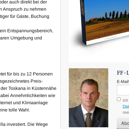
er, um sich diese Villa
Klicken Sie hier, um sich diese
Ferienerlebnis als Agentur v
der auch direkt bei der
 zu mieten.
anzusehen und zu mieten.
Sie von der Möglichkeit Gebr
in Anspruch zu nehmen
gerne auch noch abends zu e
tiger für Gäste, Buchung
Herzlichst,
t ein Entspannungsbereich,
rbaren Umgebung und
Ihr Frank Fingerhut
Setzen Sie sich mit mir in Ve
Telefon: +41 798154906
FF-L
ietet für bis zu 12 Personen
usgezeichnetes Preis-
E-Mail
in der Toskana in Küstennähe
dabei Annehmlichkeiten wie
Ich
Internet und Klimaanlage
Dat
eine tolle Wahl.
mei
Abo
lla investiert. Die Wege