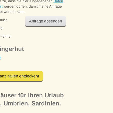
e zu, dass die hier eingegebenen
Daten
rt
werden dürfen, damit meine Anfrage
et werden kann.
rlich
Anfrage absenden
ig
ragung
ingerhut
6
anz Italien entdecken!
äuser für Ihren Urlaub
a, Umbrien, Sardinien.