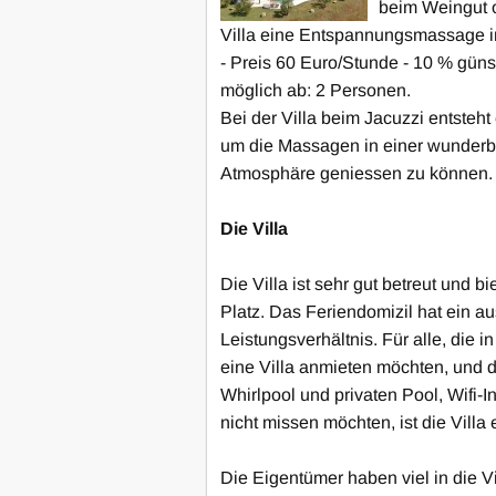
anzusehen und zu mieten.
Klicken Sie hi
beim Weingut o
anzusehen und
Villa eine Entspannungsmassage 
- Preis 60 Euro/Stunde - 10 % güns
möglich ab: 2 Personen.
Bei der Villa beim Jacuzzi entsteh
um die Massagen in einer wunde
Atmosphäre geniessen zu können.
Die Villa
Die Villa ist sehr gut betreut und b
Platz. Das Feriendomizil hat ein a
Leistungsverhältnis. Für alle, die 
eine Villa anmieten möchten, und 
Whirlpool und privaten Pool, Wifi-
nicht missen möchten, ist die Villa 
Die Eigentümer haben viel in die Vi