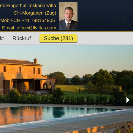
nk Fingerhut Toskana Villa
CH-Morgarten (Zug)
Mobil-CH +41 798154906
Email: office@ffvillas.com
kt
Rückruf
Suche (281)