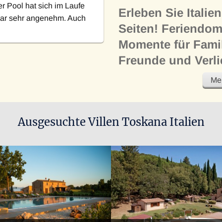
er Pool hat sich im Laufe
Erleben Sie Itali
war sehr angenehm. Auch
Seiten! Feriendom
Momente für Fami
Freunde und Verli
Liebe Toskanafreunde
Meh
Mit unserem Angebot bieten 
Feriendomizile zum Mieten a
Ausgesuchte Villen Toskana Italien
gehobenem und höchstem Niv
Regionen Italiens für Ihre Fer
Dabei ist es unser stetes Be
Villen, die wir anbieten die 
wertvolle Momente im Leben 
gleich, ob es sich dabei um e
noch über Jahre in bester Er
Erholung oder ein Treffen mit