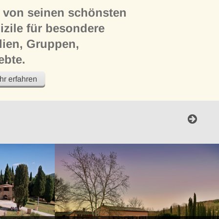
en von seinen schönsten
izile für besondere
lien, Gruppen,
ebte.
r erfahren
wir seit nun über 10 Jahren
bseits des Massentourismus auf
eau in der Toskana und anderen
ien.
mühen, mit den Ferienhäusern und
Grundlage und Voraussetzung für
unserer Kunden zu schaffen: ganz
inen Familienurlaub handelt, den Sie
innerung behalten, kontemplative
 Freunden, aus dem Sie vielleicht