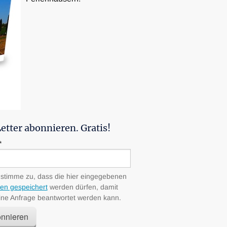
 Villa
on Anfang an präsent zu sein. Machen
auch, uns an allen Tagen der Woche,
rreichen.
rbindung!
etter abonnieren. Gratis!
*
 stimme zu, dass die hier eingegebenen
en gespeichert
werden dürfen, damit
ne Anfrage beantwortet werden kann.
nnieren