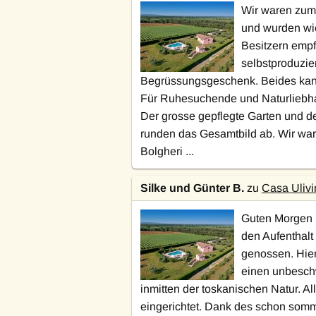
Wir waren zum 
und wurden wie
Besitzern emp
selbstproduzie
Begrüssungsgeschenk. Beides kann
Für Ruhesuchende und Naturliebhab
Der grosse gepflegte Garten und d
runden das Gesamtbild ab. Wir war
Bolgheri ...
Silke und Günter B.
zu
Casa Ulivi
Guten Morgen H
den Aufenthalt
genossen. Hier 
einen unbesch
inmitten der toskanischen Natur. Al
eingerichtet. Dank des schon somm