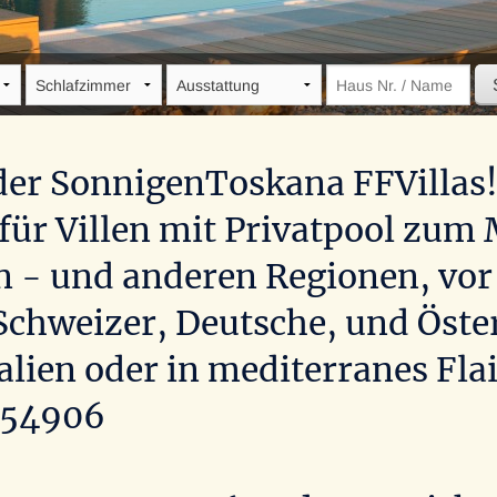
Villa Bacco
Italien, Toskana, Buonconvento
er SonnigenToskana FFVillas!
ür Villen mit Privatpool zum M
 - und anderen Regionen, vor
Schweizer, Deutsche, und Österr
alien oder in mediterranes Flai
154906