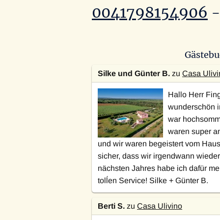
0041798154906
-
Gästebu
Silke und Günter B.
zu
Casa Ulivi
Hallo Herr Fin
wunderschön i
war hochsomme
waren super a
und wir waren begeistert vom Haus
sicher, dass wir irgendwann wiede
nächsten Jahres habe ich dafür meh
tolĺen Service! Silke + Günter B.
Berti S.
zu
Casa Ulivino