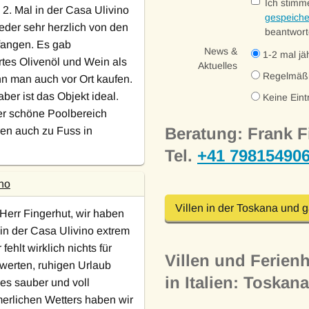
Ich stimm
2. Mal in der Casa Ulivino
gespeiche
der sehr herzlich von den
beantwort
fangen. Es gab
News &
1-2 mal jäh
rtes Olivenöl und Wein als
Aktuelles
Regelmäß
 man auch vor Ort kaufen.
er ist das Objekt ideal.
Keine Eint
er schöne Poolbereich
Beratung: Frank F
en auch zu Fuss in
Tel.
+41 79815490
no
Villen in der Toskana und g
err Fingerhut, wir haben
 in der Casa Ulivino extrem
fehlt wirklich nichts für
Villen und Ferienh
werten, ruhigen Urlaub
in Italien: Toskan
les sauber und voll
erlichen Wetters haben wir