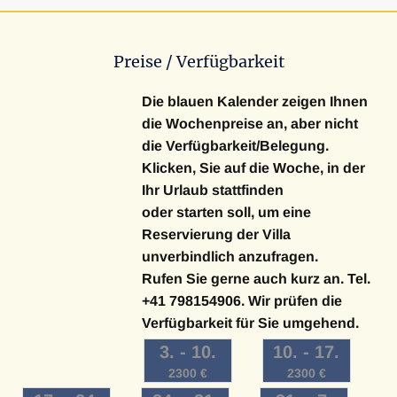
Doppelbett und ensuite Badezimmer mit Dusche.
Im zweiten Stock befinden sich die restlichen zwei
Preise / Verfügbarkeit
Schlafzimmer: ein Doppelschlafzimmer mit Einzelbetten
und ensuite Badezimmer mit Dusche - es kann auf Anfrage
Die blauen Kalender zeigen Ihnen
auch in ein Doppelzimmer umgewandelt werden – und ein
die Wochenpreise an, aber nicht
Doppelschlafzimmer mit Doppelbett und Zugang zu einem
die Verfügbarkeit/Belegung.
ensuite Badezimmer mit einer großen Glas-Dusche.
Klicken, Sie auf die Woche, in der
Ihr Urlaub stattfinden
Im Freien, gibt es eine Grillecke mit Barbecue und die
oder starten soll, um eine
Terrasse ist ausgestattet mit Tisch und Stühlen für 12
Reservierung der Villa
Personen.
unverbindlich anzufragen.
Villa Poliziano ist ein exklusives Feriendomizil,
Rufen Sie gerne auch kurz an. Tel.
ausgestattet mit antiken Möbeln, das ein hohes Maß an
+41 798154906. Wir prüfen die
Komfort aufweist und beste Voraussetzungen für einen
Verfügbarkeit für Sie umgehend.
entspannten Urlaub in der Toskana bietet.
3
. -
10
.
10
. -
17
.
2300
€
2300
€