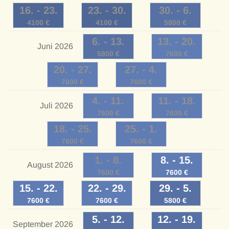
16
. -
23
.
23
. -
30
.
30
. -
6
.
4100
€
4100
€
5800
€
6
. -
13
.
13
. -
20
.
Juni 2026
5800
€
7600
€
20
. -
27
.
27
. -
4
.
7600
€
7600
€
4
. -
11
.
11
. -
18
.
Juli 2026
7600
€
7600
€
18
. -
25
.
25
. -
1
.
7600
€
7600
€
1
. -
8
.
8
. -
15
.
August 2026
7600
€
7600
€
15
. -
22
.
22
. -
29
.
29
. -
5
.
7600
€
7600
€
5800
€
5
. -
12
.
12
. -
19
.
September 2026