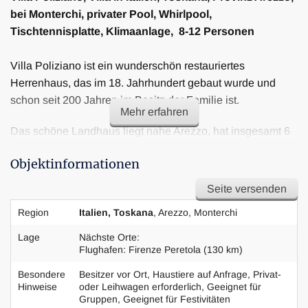
bei Monterchi, privater Pool, Whirlpool,
Tischtennisplatte, Klimaanlage, 8-12 Personen
Villa Poliziano ist ein wunderschön restauriertes
Herrenhaus, das im 18. Jahrhundert gebaut wurde und
schon seit 200 Jahren im Besitz der Familie ist.
Mehr erfahren
Das schöne Landhaus liegt nahe Arezzo, hat insgesamt 6
Schlafzimmer, 7 Badezimmer, Garten, einen 12 x 6 Meter
Objektinformationen
großen Pool, der den ganzen Tag durch die
Sonneneinstrahlung erwärmt wird, und bietet eine herrliche
Seite versenden
Panoramaaussicht.
Region
Italien, Toskana
, Arezzo, Monterchi
Das Anwesen ist umgeben von einem großen privaten
Lage
Nächste Orte:
Flughafen: Firenze Peretola (130 km)
Park und von etwa 25 Hektar. Von dem kleinen Hügel aus
kann man in der Ferne die Dörfer und Städtchen mit den
Besondere
Besitzer vor Ort, Haustiere auf Anfrage, Privat-
Apenninen in Hintergrund bewundern. Der bestens
Hinweise
oder Leihwagen erforderlich, Geeignet für
Gruppen, Geeignet für Festivitäten
gepflegte Garten teilt sich über drei Terrassen auf, bis hin