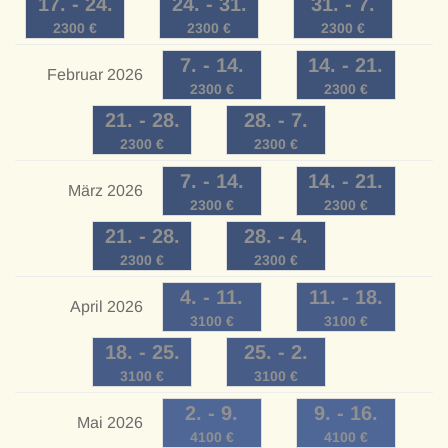
17
. -
24
.
24
. -
31
.
31
. -
7
.
2300
€
2300
€
2300
€
7
. -
14
.
14
. -
21
.
Februar 2026
2300
€
2300
€
21
. -
28
.
28
. -
7
.
2300
€
2300
€
7
. -
14
.
14
. -
21
.
März 2026
2300
€
2300
€
21
. -
28
.
28
. -
4
.
2300
€
2300
€
4
. -
11
.
11
. -
18
.
April 2026
3100
€
3100
€
18
. -
25
.
25
. -
2
.
3100
€
3100
€
2
. -
9
.
9
. -
16
.
Mai 2026
4100
€
4100
€