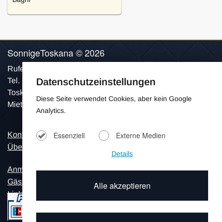
4 Schlafzimmer
Sat-TV, Heizung, Backofen,
SonnigeToskana © 2026
Kamin, Internetverbindung
Rufen Sie uns an:
Datenschutzeinstellungen
Tel. +41 798154906
Toskana Ferienhäuser und Toscana Villen mit Pool zum
Diese Seite verwendet Cookies, aber kein Google
Mieten für Ihren Urlaub.
Analytics.
Kontakt
Impressum
Essenziell
Externe Medien
Über Uns
Datenschutz
Details
Anmeldung
Gästebuch
Alle akzeptieren
Links