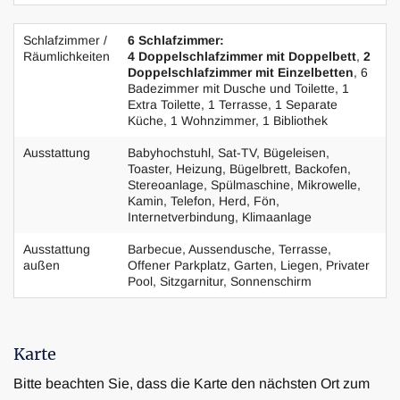
zum unteren Niveau, wo sich der private Pool befindet.
Schlafzimmer /
6 Schlafzimmer:
Räumlichkeiten
4 Doppelschlafzimmer mit Doppelbett
,
2
Eine Steinscheune wurde renoviert und zu einem
Doppelschlafzimmer mit Einzelbetten
, 6
geräumigen, kompletten Badezimmer mit Dusche und WC
Badezimmer mit Dusche und Toilette, 1
umgewandelt und für die Poolbenutzung ausgestattet
Extra Toilette, 1 Terrasse, 1 Separate
Küche, 1 Wohnzimmer, 1 Bibliothek
wurde.
Ausstattung
Babyhochstuhl, Sat-TV, Bügeleisen,
Villa Poliziano bietet einen hohen Wohnstandard und
Toaster, Heizung, Bügelbrett, Backofen,
Stereoanlage, Spülmaschine, Mikrowelle,
Annehmlichkeiten und wird von den Besitzern direkt
Kamin, Telefon, Herd, Fön,
betreut. Alle Schlafzimmer sind mit Klimaanlage
Internetverbindung, Klimaanlage
ausgestattet. Bei Fragen oder Bedürfnissen können Sie
Ausstattung
Barbecue, Aussendusche, Terrasse,
sich an den Besitzern wenden, die nur etwa 20 Minuten
außen
Offener Parkplatz, Garten, Liegen, Privater
von der Villa entfernt wohnen. Sie freuen sich Ihnen das
Pool, Sitzgarnitur, Sonnenschirm
Anwesen vorzustellen und unterstützen Sie auch gerne
während Ihres Aufenthalts.
Karte
Die Villa ist wie folgt aufgeteilt:
Bitte beachten Sie, dass die Karte den nächsten Ort zum