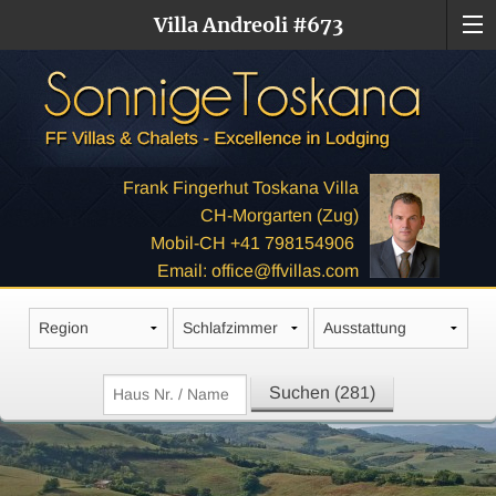
Villa Andreoli #673
Frank Fingerhut Toskana Villa
CH-Morgarten (Zug)
Mobil-CH +41 798154906
Email: office@ffvillas.com