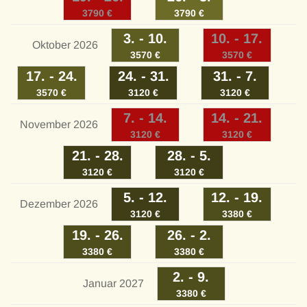
reserviert
3790
€
3790
€
3
. -
10
.
10
Leider bereits
. -
17
.
Oktober 2026
reserviert
3570
€
3570
€
17
. -
24
.
24
. -
31
.
31
. -
7
.
3570
€
3120
€
3120
€
Leider bereits
7
. -
14
.
14
Leider bereits
. -
21
.
November 2026
reserviert
reserviert
3120
€
3120
€
21
. -
28
.
28
. -
5
.
3120
€
3120
€
5
. -
12
.
12
. -
19
.
Dezember 2026
3120
€
3380
€
19
. -
26
.
26
. -
2
.
3380
€
3380
€
2
. -
9
.
Januar 2027
3380
€