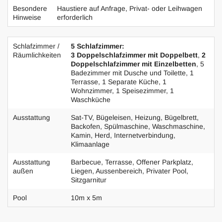
Besondere
Haustiere auf Anfrage, Privat- oder Leihwagen
Im ersten Stock gibt es drei weitere Schlafzimmer, zwei
Hinweise
erforderlich
davon jeweils mit Doppelbett und eines mit zwei
Einzelbetten. Alle Schlafzimmer haben ein eigenes Bad
mit Dusche.
Schlafzimmer /
5 Schlafzimmer:
Räumlichkeiten
3 Doppelschlafzimmer mit Doppelbett
,
2
Doppelschlafzimmer mit Einzelbetten
, 5
Im Außenbereich der Villa gibt es eine schöne Terrasse mit
Badezimmer mit Dusche und Toilette, 1
Speisetisch.
Terrasse, 1 Separate Küche, 1
Wohnzimmer, 1 Speisezimmer, 1
Waschküche
Zur Villa gehört auch noch ein Untergeschoss, die gegen
einen Aufpreis zusätzlich mit angemietet werden kann. Es
Ausstattung
Sat-TV, Bügeleisen, Heizung, Bügelbrett,
Backofen, Spülmaschine, Waschmaschine,
gibt hier ein weiteres Doppelschlafzimmer mit zwei
Kamin, Herd, Internetverbindung,
Einzelbetten, die auch zusammen gestellt werden können
Klimaanlage
sowie ein weiteres Bad mit Dusche. Zudem gibt es einen
Ausstattung
Barbecue, Terrasse, Offener Parkplatz,
weiteren Wohnbereich mit Maxi-TV und Kamin sowie
außen
Liegen, Aussenbereich, Privater Pool,
einen Billardtisch.
Sitzgarnitur
Pool
10m x 5m
Die Villa ist mit Klimaanlage und Heizung ausgestattet.
Der Pool kann gegen einen Aufpreis beheizt werden.