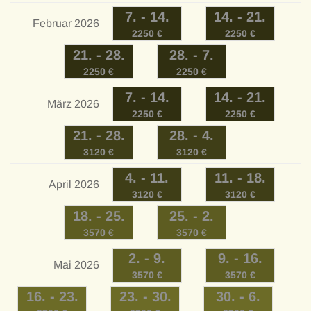
7
. -
14
.
14
. -
21
.
Februar 2026
2250
€
2250
€
21
. -
28
.
28
. -
7
.
2250
€
2250
€
7
. -
14
.
14
. -
21
.
März 2026
2250
€
2250
€
21
. -
28
.
28
. -
4
.
3120
€
3120
€
4
. -
11
.
11
. -
18
.
April 2026
3120
€
3120
€
18
. -
25
.
25
. -
2
.
3570
€
3570
€
2
. -
9
.
9
. -
16
.
Mai 2026
3570
€
3570
€
16
. -
23
.
23
. -
30
.
30
. -
6
.