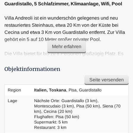
Guardistallo, 5 Schlafzimmer, Klimaanlage, Wifi, Pool
Villa Andreoli ist ein wunderschön gelegenes und neu
restauriertes Steinhaus, etwa 20 Km von der Küste bei
Cecina und etwa 3 Km von Guardistallo entfernt. Zur Villa
gehört ein 5 auf 10 Meter großer privater Pool.
Mehr erfahren
Die Villa bietet für bis zu 8 Personen großzügig Platz. Es
gibt vier Schlafzimmer und vier Bäder und ein fünftes
Schlafzimmer mit Bad im Untergeschoss, das gegen
Objektinformationen
Aufpreis mit angemietet werden kann.
Seite versenden
Die Villa unterteilt sich wie folgt:
Region
Italien, Toskana
, Pisa, Guardistallo
Lage
Nächste Orte: Guardistallo (3 km),
Im Erdgeschoss gibt es ein Doppelschlafzimmer mit
Montescudaio (3 km), Pisa (50 km), Siena (70
eigenem Bad mit Dusche, eine sehr gut ausgestattete
km), Cecina (20 km)
Flughafen: Pisa (50 km)
Küche, einen Speisebereich und einen Wohnbereich mit
Supermarkt: 5 km
Couchgarnitur und Flatscreen-TV.
Restaurant: 3 km