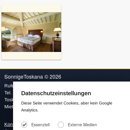
SonnigeToskana © 2026
Rufen Sie uns an:
Datenschutzeinstellungen
Tel. +41 798154906
Toskana Ferienhäuser und Toscana Villen mit Pool zum
Diese Seite verwendet Cookies, aber kein Google
Mieten für Ihren Urlaub.
Analytics.
Essenziell
Externe Medien
Kontakt
Impressum