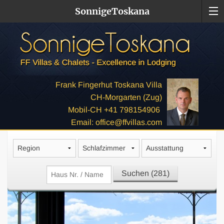
SonnigeToskana
Frank Fingerhut Toskana Villa
CH-Morgarten (Zug)
Mobil-CH +41 798154906
Email: office@ffvillas.com